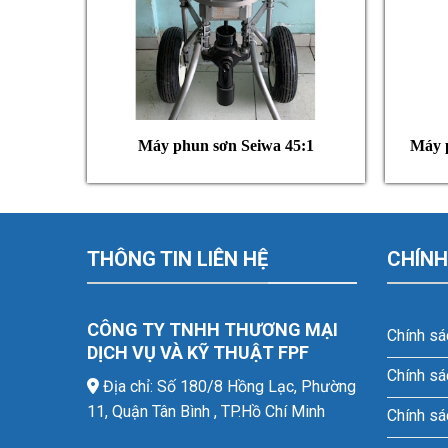
Máy phun sơn Seiwa 45:1
Máy 
THÔNG TIN LIÊN HỆ
CHÍNH
CÔNG TY TNHH THƯƠNG MẠI
Chính sá
DỊCH VỤ VÀ KỸ THUẬT FPF
Chính sá
Địa chỉ: Số 180/8 Hồng Lạc, Phường
11, Quận Tân Bình , TP.Hồ Chí Minh
Chính sá