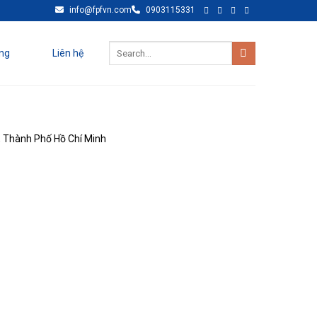
info@fpfvn.com
0903115331
ng
Liên hệ
, Thành Phố Hồ Chí Minh