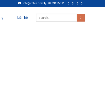
info@fpfvn.com
0903115331
ng
Liên hệ