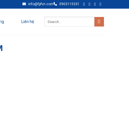
info@fpfvn.com
0903115331
ng
Liên hệ
M