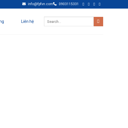
info@fpfvn.com
0903115331
ng
Liên hệ