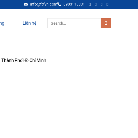
info@fpfvn.com
0903115331
ng
Liên hệ
, Thành Phố Hồ Chí Minh