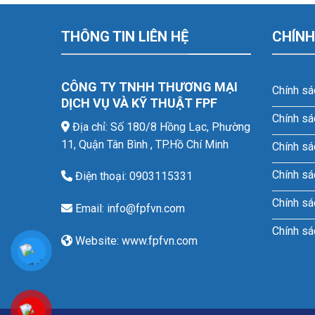
THÔNG TIN LIÊN HỆ
CHÍNH
CÔNG TY TNHH THƯƠNG MẠI
Chính sá
DỊCH VỤ VÀ KỸ THUẬT FPF
Chính sá
Địa chỉ: Số 180/8 Hồng Lạc, Phường
11, Quận Tân Bình , TP.Hồ Chí Minh
Chính sá
Chính sá
Điện thoại: 0903115331
Chính sá
Email: info@fpfvn.com
Chính sá
Website: www.fpfvn.com