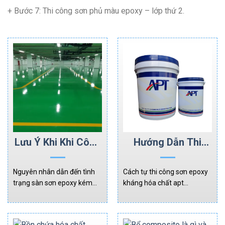
+ Bước 7: Thi công sơn phủ màu epoxy – lớp thứ 2.
Lưu Ý Khi Khi Công
Hướng Dẫn Thi
Và Nguyên Nhân
Công Sơn Epoxy
Sàn Epoxy Kém
Ngoài Trời
Nguyên nhân dẫn đến tình
Cách tự thi công sơn epoxy
Chất Lượng
Keraguard ADG20
trạng sàn sơn epoxy kém
kháng hóa chất apt
chất lượng sau thi công và
Keraguard ADG20 cho
những lưu ý quan trọng
người mua sơn epoxy về tự
trước khi thi công sơn epoxy
thi công, đảm bảo giúp bạn