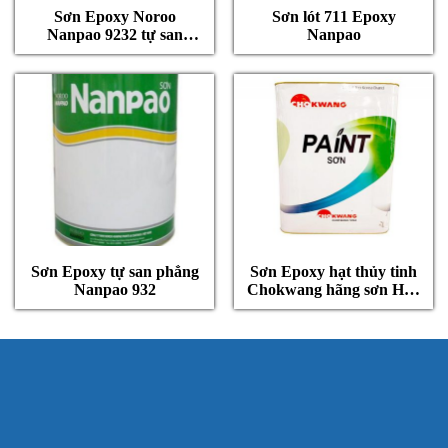
Sơn Epoxy Noroo
Sơn lót 711 Epoxy
Nanpao 9232 tự san
Nanpao
phẳng
Sơn Epoxy tự san phẳng
Sơn Epoxy hạt thủy tinh
Nanpao 932
Chokwang hãng sơn Hàn
Quốc
TIN LIÊN HỆ
TY TNHH THƯƠNG MẠI DỊCH VỤ VÀ KỸ