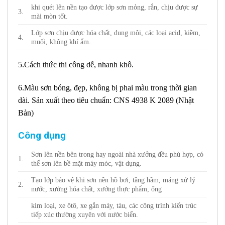
khi quét lên nền tạo được lớp sơn mỏng, rắn, chịu được sự
3.
mài mòn tốt.
Lớp sơn chịu được hóa chất, dung môi, các loại acid, kiềm,
4.
muối, không khí ẩm.
5.Cách thức thi công dễ, nhanh khô.
6.Màu sơn bóng, đẹp, không bị phai màu trong thời gian
dài. Sản xuất theo tiêu chuẩn: CNS 4938 K 2089 (Nhật
Bản)
Công dụng
Sơn lên nền bên trong hay ngoài nhà xưởng đều phù hợp, có
1.
thể sơn lên bề mặt máy móc, vật dụng.
Tạo lớp bảo vệ khi sơn nền hồ bơi, tầng hầm, máng xử lý
2.
nước, xưởng hóa chất, xưởng thực phẩm, ống
kim loại, xe ôtô, xe gắn máy, tàu, các công trình kiến trúc
tiếp xúc thường xuyên với nước biển.