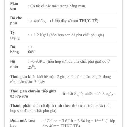
Màu
: Có tất cả các màu trong bảng màu.
sơn
Độ che
2
: > 4m
/kg (1 lớp dày 40mm
THỰC TẾ
)
phủ
Tỷ
: > 1.2 Kg/ l (hỗn hợp sơn đã pha chất phụ gia)
trọng
Độ
: >
bóng
60%.
: 70-90KU (hỗn hợp sơn đã pha chất phụ gia) đo ở
Độ
o
nhớt
25
C
Thời gian khô
: khô bề mặt: 2 giờ, khô toàn phần: 8 giờ, đóng
rắn hoàn toàn: 7 ngày
Thời gian chuyển tiếp giữa
: ít nhất 8 giờ, nhiều nhất 5 ngày.
02 lớp sơn
Thành phần chất cố định tính theo thể tích
: trên 50% (hỗn
hợp sơn đã pha chất phụ gia)
2
Định mức tiêu
: 1Gallon = 3.6 Lít = 3.84 kg = 16m
(1 lớp
hao
dày 40mm
THỰC TẾ
)