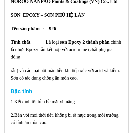
NOROO-NANPAO Paints & Coatings (VN) Co., Ltd
SƠN EPOXY – SƠN PHỦ HỆ LĂN
Tên sản phẩm
:
926
Tính chất
: Là loại
sơn Epoxy 2 thành phần
chính
là nhựa Epoxy rắn kết hợp với acid mine (chất phụ gia
đóng
rắn) và các loại bột màu bền khi tiếp xúc với acid và kiềm.
Sơn có tác dụng chống ăn mòn cao.
Đặc tính
1.Kết dính tốt trền bề mặt xi măng.
2.Bền với mọi thời tiết, không bị rã mục trong môi trường
có tính ăn mòn cao.