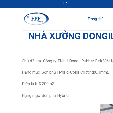
Skip
FPF | Uy tín - Chất lượng - Tận tâm!
to
content
Trang chủ
NHÀ XƯỞNG DONGIL
Chủ đầu tư: Công ty TNHH Dongil Rubber Belt Việt
Hạng mục: Sơn phủ Hybrid-Color Coating(0,3mm).
Diện tích: 3.200m2.
Hạng mục: Sơn phủ Hybrid