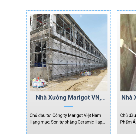
Nhà Xưởng Marigot VN,
Nhà 
KCN Nhơn Trạch 5 – Đồng
Nai
Chủ đầu tư: Công ty Marigot Việt Nam
Chủ đầu
Hạng mục: Sơn tự phẳng Ceramic Happy
Phẩm Á 
Floor (2mm) & Hybrid-Color Coating (0,3
phủ Hybr
-0,4mm). Diện tích: 2,000m2.
0,4mm). 