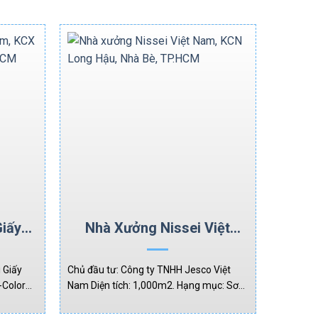
iấy
Nhà Xưởng Nissei Việt
g 2,
Nam, KCN Long Hậu, Nhà
CM
Bè, TP.HCM
 Giấy
Chủ đầu tư: Công ty TNHH Jesco Việt
-Color
Nam Diện tích: 1,000m2. Hạng mục: Sơn
5,400m2.
phủ Hybrid