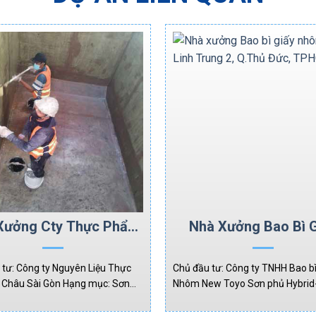
Xưởng Cty Thực Phẩm
Nhà Xưởng Bao Bì G
Á Châu Sài Gòn
Nhôm, KCX Linh Trun
Q.Thủ Đức, TPH
 tư: Công ty Nguyên Liệu Thực
Chủ đầu tư: Công ty TNHH Bao bì
Châu Sài Gòn Hạng mục: Sơn
Nhôm New Toyo Sơn phủ Hybrid
id-Non Color Coating(0,3-
Coating(0,3-0,4mm) Diện tích: 
Diện tích: 1,500m2.
Hạng mục: Sơn phủ Hybrid