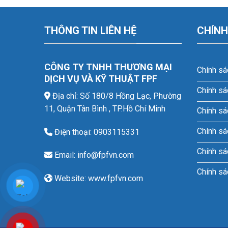
THÔNG TIN LIÊN HỆ
CHÍNH
CÔNG TY TNHH THƯƠNG MẠI
Chính sá
DỊCH VỤ VÀ KỸ THUẬT FPF
Chính sá
Địa chỉ: Số 180/8 Hồng Lạc, Phường
11, Quận Tân Bình , TP.Hồ Chí Minh
Chính sá
Chính sá
Điện thoại: 0903115331
Chính sá
Email: info@fpfvn.com
Chính sá
Website: www.fpfvn.com